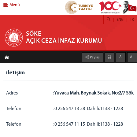
Menü
ENG
TR
SÖKE AÇIK CEZA İNFAZ KURUMU
SÖKE
AÇIK CEZA İNFAZ KURUMU
ANASAYFA
A-
A+
Paylaş
KURUMUMUZ
iletişim
KAPALI CEZAEVİ
BİRİMLER
Adres
: Yuvaca Mah. Boynak Sokak. No:2/7 Sök
Eğitim Birimi
Psikososyal Servis
Telefon
: 0 256 547 13 28 Dahili:1138 - 1228
Sağlık Hizmetleri
Emanet Para Bürosu
Telefon
: 0 256 547 11 15 Dahili:1138 - 1228
GÖRÜŞ PROGRAMI