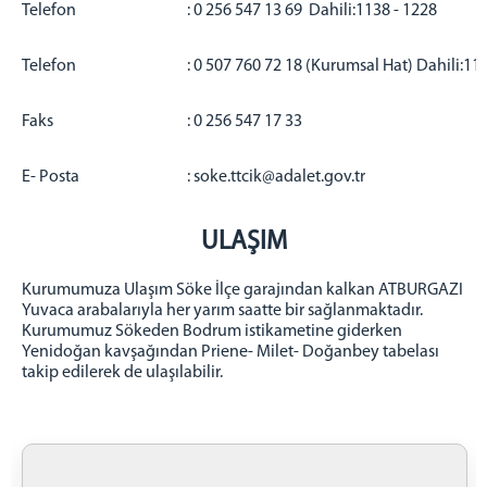
Telefon
: 0 256 547 13 69 Dahili:1138 - 1228
İLETİŞİM
Telefon
: 0 507 760 72 18 (Kurumsal Hat) Dahili:11
Faks
: 0 256 547 17 33
E- Posta
: soke.ttcik@adalet.gov.tr
ULAŞIM
Kurumumuza Ulaşım Söke İlçe garajından kalkan ATBURGAZI
Yuvaca arabalarıyla her yarım saatte bir sağlanmaktadır.
Kurumumuz Sökeden Bodrum istikametine giderken
Yenidoğan kavşağından Priene- Milet- Doğanbey tabelası
takip edilerek de ulaşılabilir.